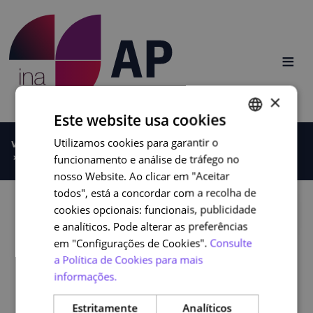
Saltar para o conteúdo
≡
×
Este website usa cookies
Utilizamos cookies para garantir o
PORTUGUESE
Você está aqui:
Página de Entrada
Áreas Temáticas
funcionamento e análise de tráfego no
Direito - Direito Administrativo
ENGLISH
nosso Website. Ao clicar em "Aceitar
Banner
todos", está a concordar com a recolha de
cookies opcionais: funcionais, publicidade
Logo
e analíticos. Pode alterar as preferências
em "Configurações de Cookies".
Consulte
a Política de Cookies para mais
informações.
Estritamente
Analíticos