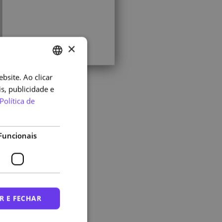
×
bsite. Ao clicar
PORTUGUESE
s, publicidade e
ENGLISH
Política de
Funcionais
R E FECHAR