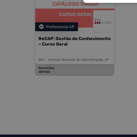
Preferencial AP
Categoria
ReCAP: Gestão do Conhecimento
– Curso Geral
INA – Instituto Nacional de Administração, I.P
Inscrições
abertas