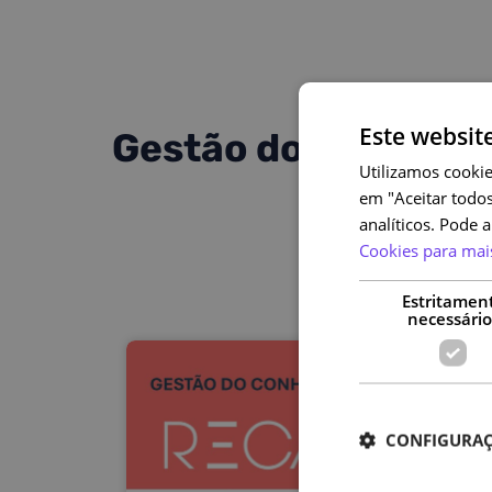
Este websit
Gestão do Conheci
Utilizamos cookie
em "Aceitar todos
analíticos. Pode 
Cookies para mai
Estritamen
necessário
CONFIGURAÇ