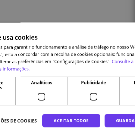
e usa cookies
mento
s para garantir o funcionamento e análise de tráfego no nosso We
", está a concordar com a recolha de cookies opcionais: funcionai
alterar as preferências em "Configurações de Cookies".
Consulte a 
s informações.
Cursos relacionados
te
Analíticos
Publicidade
s
ÕES DE COOKIES
ACEITAR TODOS
GUARDA