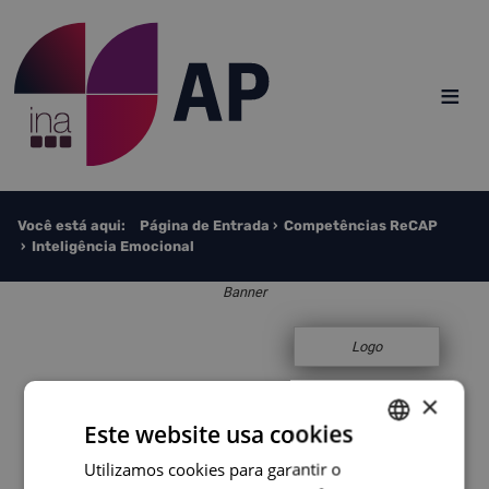
Saltar para o conteúdo
≡
Você está aqui:
Página de Entrada
Competências ReCAP
Inteligência Emocional
Banner
Logo
×
Este website usa cookies
Utilizamos cookies para garantir o
PORTUGUESE