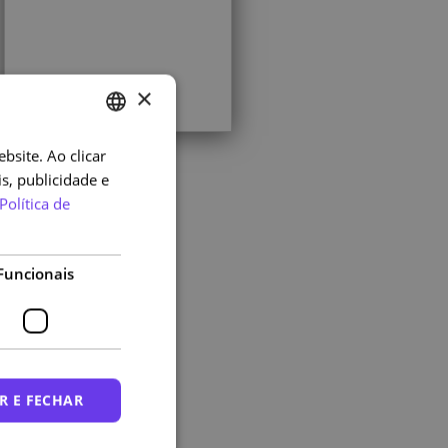
×
bsite. Ao clicar
PORTUGUESE
s, publicidade e
ENGLISH
Política de
Funcionais
R E FECHAR