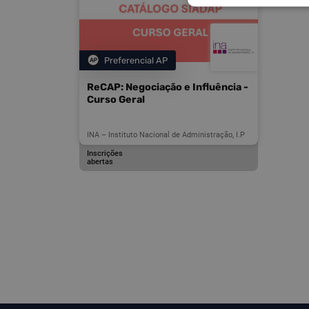
Preferencial AP
Categoria
ReCAP: Negociação e Influência -
Curso Geral
INA – Instituto Nacional de Administração, I.P
Inscrições
abertas