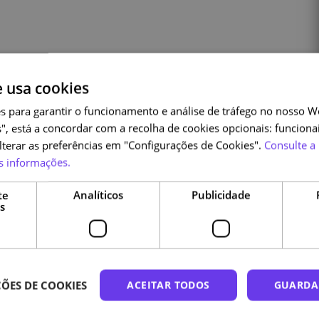
e usa cookies
ência
s para garantir o funcionamento e análise de tráfego no nosso We
", está a concordar com a recolha de cookies opcionais: funcionai
alterar as preferências em "Configurações de Cookies".
Consulte a 
s informações.
Cursos relacionados
te
Analíticos
Publicidade
s
ÕES DE COOKIES
ACEITAR TODOS
GUARDA