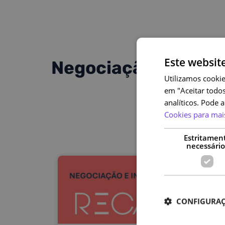
Este websit
Negociação e Influ
Utilizamos cookie
em "Aceitar todos
analíticos. Pode 
Cookies para mai
Estritamen
necessário
CONFIGURAÇ