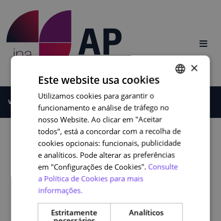
Saltar para o conteúdo
≡
×
Este website usa cookies
Utilizamos cookies para garantir o
PORTUGUESE
Você está aqui:
Página de Entrada
Programas
funcionamento e análise de tráfego no
ENGLISH
nosso Website. Ao clicar em "Aceitar
Banner
todos", está a concordar com a recolha de
Logo
cookies opcionais: funcionais, publicidade
e analíticos. Pode alterar as preferências
em "Configurações de Cookies".
Consulte
a Política de Cookies para mais
informações.
Estritamente
Analíticos
necessários