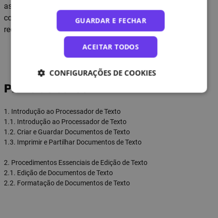
associar o seu Cartão do Cidadão à conta NAU, de acordo
com as instruções dadas no próprio curso. Este é um
GUARDAR E FECHAR
requisito obrigatório por ser um curso financiado pelo PRR.
ACEITAR TODOS
CONFIGURAÇÕES DE COOKIES
Plano de curso
1. Introdução ao Processador de Texto
1.1. Introdução ao Processador de Texto
1.2. Criar e Guardar Documentos de Texto
1.3. Imprimir e Partilhar Documentos de Texto
2. Procedimentos Essenciais de Edição de Texto
2.1. Edição de Documentos de Texto
2.2. Formatação de Documentos de Texto