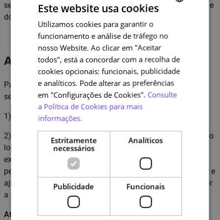
se errar. O que importa é que tenha noção do que aprendeu e
Este website usa cookies
do que precisa de rever.
Utilizamos cookies para garantir o
PORTUGUESE
funcionamento e análise de tráfego no
ENGLISH
nosso Website. Ao clicar em "Aceitar
todos", está a concordar com a recolha de
Avaliação e certificação
cookies opcionais: funcionais, publicidade
e analíticos. Pode alterar as preferências
Para ter direito ao certificado do curso terá de cumprir os
em "Configurações de Cookies".
Consulte
seguintes requisitos:
a Política de Cookies para mais
1) Assistir a todos os conteúdos dos cursos até ao fim
informações.
2) Participar em todos os exercícios interativos propostos ao
Estritamente
Analíticos
necessários
longo do curso. Atenção, nenhum exercício é avaliado. Os
exercícios e perguntas têm apenas como objetivo ajudá-lo
perceber o que aprendeu e o que precisa de voltar a estudar e
ajudar o INA a refletir sobre melhorias no curso para facilitar
Publicidade
Funcionais
a aprendizagem dos formandos
Atenção:
a emissão de certificado só é possível depois de