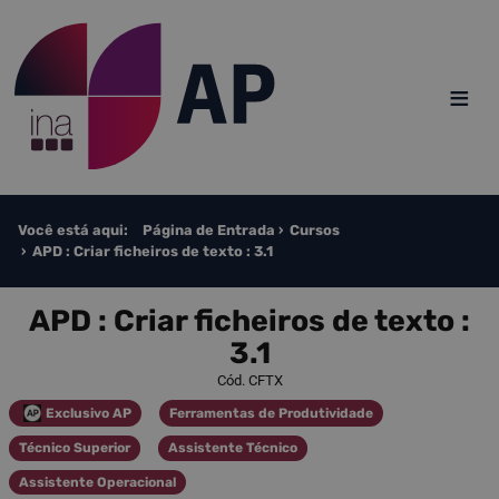
Saltar para o conteúdo
≡
Você está aqui:
Página de Entrada
Cursos
APD : Criar ficheiros de texto : 3.1
APD : Criar ficheiros de texto :
3.1
Cód. CFTX
Exclusivo AP
Ferramentas de Produtividade
Categoria
Categoria
Técnico Superior
Assistente Técnico
Categoria
Categoria
Assistente Operacional
Categoria