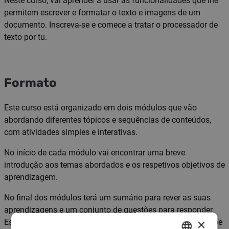
Neste curso, vai aprender a usar as funcionalidades que lhe
permitem escrever e formatar o texto e imagens de um
documento. Inscreva-se e comece a tratar o processador de
texto por tu.
Formato
Este curso está organizado em dois módulos que vão
abordando diferentes tópicos e sequências de conteúdos,
com atividades simples e interativas.
No início de cada módulo vai encontrar uma breve
introdução aos temas abordados e os respetivos objetivos de
aprendizagem.
No final dos módulos terá um sumário para rever as suas
aprendizagens e um conjunto de questões para responder.
×
Estas questões não são avaliadas, por isso, não se preocupe