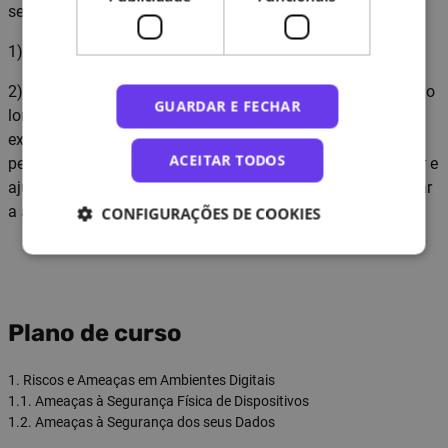
seguintes requisitos:
1) Assistir a todos os conteúdos dos cursos até ao fim
2) Participar em todos os exercícios interativos propostos ao
GUARDAR E FECHAR
longo do curso. Atenção, nenhum exercício é avaliado. Os
exercícios e perguntas têm apenas como objetivo ajudá-lo
ACEITAR TODOS
perceber o que aprendeu e o que precisa de voltar a estudar e
ajudar o INA a refletir sobre melhorias no curso para facilitar
a aprendizagem dos formandos
CONFIGURAÇÕES DE COOKIES
Plano de curso
1. Riscos e Ameaças em Ambientes Digitais
1.1. Ameaças à Segurança Física de Dispositivos
1.2. Ameaças à Segurança dos seus Dados