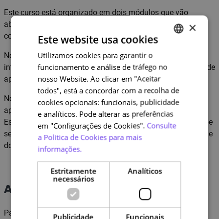
Este curso está organizado em dois módulos que vão
abordando diferentes tópicos e sequências de conteúdos,
×
com atividades simples e interativas.
Este website usa cookies
Utilizamos cookies para garantir o
PORTUGUESE
No início de cada módulo vai encontrar uma breve
funcionamento e análise de tráfego no
introdução aos temas abordados e os respetivos objetivos de
ENGLISH
nosso Website. Ao clicar em "Aceitar
aprendizagem.
todos", está a concordar com a recolha de
No final dos módulos terá um sumário para rever as suas
cookies opcionais: funcionais, publicidade
aprendizagens e um conjunto de questões para responder.
e analíticos. Pode alterar as preferências
Estas questões não são avaliadas, por isso, não se preocupe
em "Configurações de Cookies".
Consulte
se errar. O que importa é que tenha noção do que aprendeu e
a Política de Cookies para mais
do que precisa de rever.
informações.
Estritamente
Analíticos
necessários
Avaliação e certificação
Para ter direito ao certificado do curso terá de cumprir os
Publicidade
Funcionais