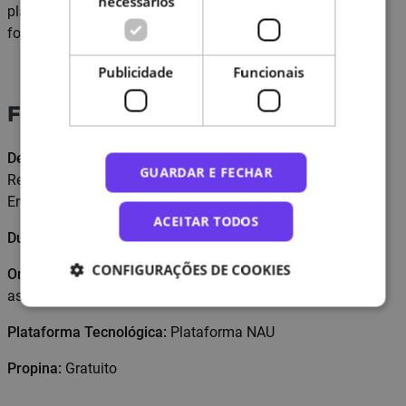
necessários
plataforma, contribuindo para a melhoria da gestão da
formação na sua organização.
Publicidade
Funcionais
Formato
Destinatários:
Equipas responsáveis pela execução do
GUARDAR E FECHAR
Relatório de Gestão da Formação das Entidades
Empregadoras da Administração Pública
ACEITAR TODOS
Duração: 4
h
CONFIGURAÇÕES DE COOKIES
Organização da Formação:
Formação a distância
assíncrona
Plataforma Tecnológica:
Plataforma NAU
Propina:
Gratuito