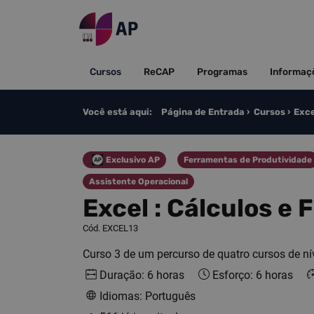
Saltar para o conteúdo
Cursos
ReCAP
Programas
Informaç
Você está aqui:
Página de Entrada
Cursos
Exce
Exclusivo AP
Ferramentas de Produtividade
Categoria
Categoria
Assistente Operacional
Categoria
Excel : Cálculos e 
Cód. EXCEL13
Curso 3 de um percurso de quatro cursos de nív
Duração: 6 horas
Esforço: 6 horas
Idiomas: Português