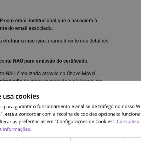
 com email institucional que o associem à
ente do email associado.
a efetuar a inscrição
, manualmente nos detalhes
 conta NAU para emissão do certificado.
ta NAU é realizada através da Chave Móvel
 introdução do curso quer nesta plataforma, em
e usa cookies
 técnicos para frequentar este curso.
s para garantir o funcionamento e análise de tráfego no nosso We
", está a concordar com a recolha de cookies opcionais: funcionai
alterar as preferências em "Configurações de Cookies".
Consulte a 
s informações.