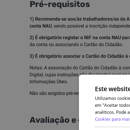
Pré-requisitos
1) Recomenda-se aos/às trabalhadores/as da AP
conta NAU
, sendo possível a inscrição independ
2) É obrigatório registar o NIF na conta NAU par
da conta ou associando o Cartão do Cidadão.
3) É obrigatório associar o Cartão do Cidadão à
Notas: A associação do Cartão do Cidadão à con
Digital, cujas instruções são divulgadas quer na
Informações Úteis.
Este websit
Não são exigidos pré-requisitos de conhecimentos
Utilizamos cookie
em "Aceitar todos
analíticos. Pode 
Avaliação e certificação
Cookies para mai