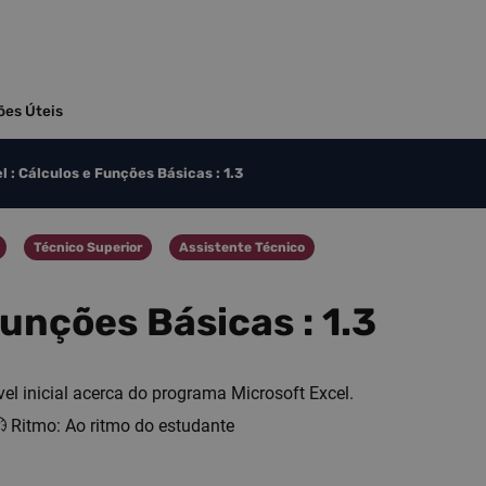
ões Úteis
l : Cálculos e Funções Básicas : 1.3
Técnico Superior
Assistente Técnico
Categoria
Categoria
Funções Básicas : 1.3
el inicial acerca do programa Microsoft Excel.
Ritmo: Ao ritmo do estudante