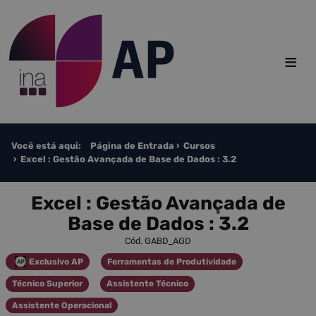
Saltar para o conteúdo
≡
Você está aqui:
Página de Entrada
Cursos
Excel : Gestão Avançada de Base de Dados : 3.2
Excel : Gestão Avançada de
Base de Dados : 3.2
Cód. GABD_AGD
Exclusivo AP
Ferramentas de Produtividade
Categoria
Categoria
Técnico Superior
Assistente Técnico
Categoria
Categoria
Assistente Operacional
Categoria