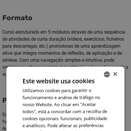
Formato
Curso estruturado em 5 módulos através de uma sequência
de atividades de curta duração (vídeos, exercícios, ficheiros
para descarregar, etc.) promotoras de uma aprendizagem
ativa que integra momentos de reflexão, de aplicação e de
síntese. Com uma navegação simples e intuitiva, pode
visionar os vídeos as vezes que entender adequadas e gerir a
×
sua formação de forma autónoma e ao seu ritmo.
Este website usa cookies
Utilizamos cookies para garantir o
PORTUGUESE
funcionamento e análise de tráfego no
Pré-requisitos
ENGLISH
nosso Website. Ao clicar em "Aceitar
todos", está a concordar com a recolha de
Este curso destina-se exclusivamente a trabalhadores em
cookies opcionais: funcionais, publicidade
funções públicas, em qualquer tipo de administração:
e analíticos. Pode alterar as preferências
Administração Direta, Administração Indireta (serviços