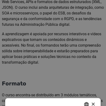
Web Services, APIs e formatos de dados estruturados (XML,
JSON). O curso inclui ainda arquiteturas de integração, como
SOA e microsserviços, o papel do ESB, os desafios da
segurança e da conformidade com o RGPD, e as tendências
futuras na Administração Pública digital.
A aprendizagem é apoiada por recursos interativos e vídeos
explicativos que tornam os conteúdos dinâmicos e
acessíveis. No final, os formandos terão uma compreensão
sólida sobre interoperabilidade e estarão preparados para
aplicar boas práticas e soluções técnicas no contexto da
transformação digital.
Formato
O curso encontra-se distribuído em 3 módulos temáticos,
compostos por unidades com objetivos operacionais, vídeos
×