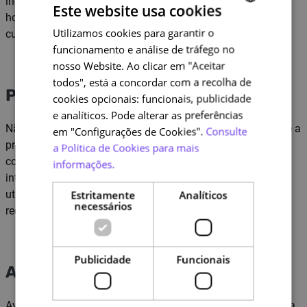
introdutórios, recursos interativos (slideshow, accordions,
Este website usa cookies
hotspots, tabs, flashcards) e uma avaliação final no fim do
Utilizamos cookies para garantir o
PORTUGUESE
curso.
funcionamento e análise de tráfego no
ENGLISH
nosso Website. Ao clicar em "Aceitar
todos", está a concordar com a recolha de
Pré-requisitos
cookies opcionais: funcionais, publicidade
e analíticos. Pode alterar as preferências
Não são exigidos pré-requisitos formais. O curso destina-se a
em "Configurações de Cookies".
Consulte
profissionais da Administração Pública, com interesse em
a Política de Cookies para mais
compreender os princípios da interoperabilidade e a
informações.
integração de sistemas. Conhecimentos básicos de
utilização de tecnologias digitais e navegação na web são
Estritamente
Analíticos
necessários
recomendados para melhor acompanhar os conteúdos.
Publicidade
Funcionais
Avaliação e certificação
Avaliação final do curso, composta por questões de escolha