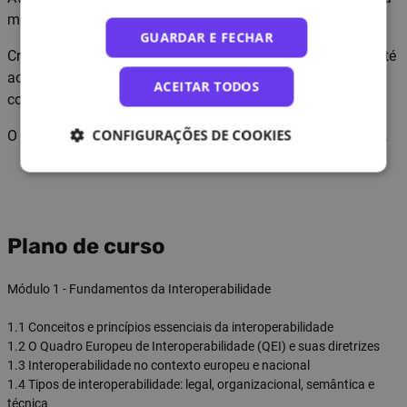
múltipla com feedback imediato.
GUARDAR E FECHAR
Critérios de aprovação: conclusão de todas as atividades até
ao ecrã final e obtenção mínima de 50% de respostas
ACEITAR TODOS
corretas em cada avaliação final.
CONFIGURAÇÕES DE COOKIES
O formando recebe certificação após a conclusão do curso.
Plano de curso
Módulo 1 - Fundamentos da Interoperabilidade
1.1 Conceitos e princípios essenciais da interoperabilidade
1.2 O Quadro Europeu de Interoperabilidade (QEI) e suas diretrizes
1.3 Interoperabilidade no contexto europeu e nacional
1.4 Tipos de interoperabilidade: legal, organizacional, semântica e
técnica