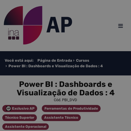
Saltar para o conteúdo
≡
Você está aqui:
Página de Entrada
Cursos
Power BI : Dashboards e Visualização de Dados : 4
Power BI : Dashboards e
Visualização de Dados : 4
Cód. PBI_DVD
Exclusivo AP
Ferramentas de Produtividade
Categoria
Categoria
Técnico Superior
Assistente Técnico
Categoria
Categoria
Assistente Operacional
Categoria