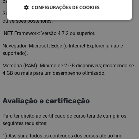
os seguintes requisitos mínimos:
CONFIGURAÇÕES DE COOKIES
Sistema Operativo: Windows 8.1, Windows Server 2012 R2
ou versões posteriores.
.NET Framework: Versão 4.7.2 ou superior.
Navegador: Microsoft Edge (o Internet Explorer já não é
suportado).
Memória (RAM): Mínimo de 2 GB disponíveis; recomenda-se
4 GB ou mais para um desempenho otimizado.
Avaliação e certificação
Para ter direito ao certificado do curso terá de cumprir os
seguintes requisitos:
1) Assistir a todos os conteúdos dos cursos até ao fim