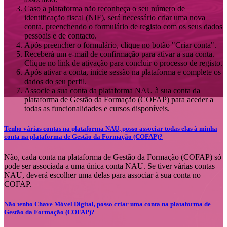
Caso a plataforma não reconheça o seu número de
identificação fiscal (NIF), será necessário criar uma nova
conta, preenchendo o formulário de registo com os seus dados
pessoais e de contacto.
Após preencher o formulário, clique no botão "Criar conta".
Receberá um e-mail de confirmação para ativar a sua conta.
Clique no link de ativação para concluir o processo de registo.
Após ativar a conta, inicie sessão na plataforma e complete os
dados do seu perfil.
Associe a sua conta da plataforma NAU à sua conta da
plataforma de Gestão da Formação (COFAP) para aceder a
todas as funcionalidades e cursos disponíveis.
Tenho várias contas na plataforma NAU, posso associar todas elas à minha
conta na plataforma de Gestão da Formação (COFAP)?
Não, cada conta na plataforma de Gestão da Formação (COFAP) só
pode ser associada a uma única conta NAU. Se tiver várias contas
NAU, deverá escolher uma delas para associar à sua conta no
COFAP.
Não tenho Chave Móvel Digital, posso criar uma conta na plataforma de
Gestão da Formação (COFAP)?