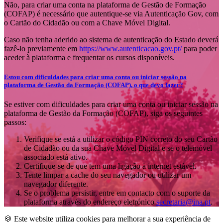
Não, para criar uma conta na plataforma de Gestão de Formação
(COFAP) é necessário que autentique-se via Autenticação Gov, com
o Cartão do Cidadão ou com a Chave Móvel Digital.
Caso não tenha aderido ao sistema de autenticação do Estado deverá
fazê-lo previamente em
https://www.autenticacao.gov.pt/
para poder
aceder à plataforma e frequentar os cursos disponíveis.
Estou com dificuldades para criar uma conta ou iniciar sessão na
plataforma de Gestão da Formação (COFAP), o que devo fazer?
Se estiver com dificuldades para criar uma conta ou iniciar sessão na
plataforma de Gestão da Formação (COFAP), siga os seguintes
passos:
Verifique se está a utilizar o código PIN correto do seu Cartão
de Cidadão ou da sua Chave Móvel Digital e se o telemóvel
associado está ativo.
Certifique-se de que tem uma ligação à internet estável.
Tente limpar a cache do seu navegador ou utilizar um
navegador diferente.
Se o problema persistir, entre em contacto com o suporte da
plataforma através do endereço eletrónico
secretaria@ina.pt
.
🍪 Este website utiliza cookies para melhorar a sua experiência de