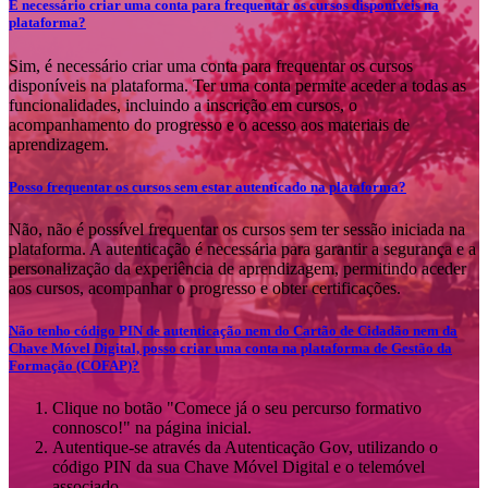
É necessário criar uma conta para frequentar os cursos disponíveis na
plataforma?
Sim, é necessário criar uma conta para frequentar os cursos
disponíveis na plataforma. Ter uma conta permite aceder a todas as
funcionalidades, incluindo a inscrição em cursos, o
acompanhamento do progresso e o acesso aos materiais de
aprendizagem.
Posso frequentar os cursos sem estar autenticado na plataforma?
Não, não é possível frequentar os cursos sem ter sessão iniciada na
plataforma. A autenticação é necessária para garantir a segurança e a
personalização da experiência de aprendizagem, permitindo aceder
aos cursos, acompanhar o progresso e obter certificações.
Não tenho código PIN de autenticação nem do Cartão de Cidadão nem da
Chave Móvel Digital, posso criar uma conta na plataforma de Gestão da
Formação (COFAP)?
Clique no botão "Comece já o seu percurso formativo
connosco!" na página inicial.
Autentique-se através da Autenticação Gov, utilizando o
código PIN da sua Chave Móvel Digital e o telemóvel
associado.