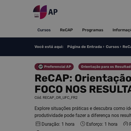
Saltar para o conteúdo
Cursos
ReCAP
Programas
Informaç
Você está aqui:
Página de Entrada
Cursos
ReCA
Preferencial AP
Orientação para os Resulta
Categoria
Categoria
ReCAP: Orientação p
FOCO NOS RESULT
Cód. RECAP_OR_UFC_FR2
Explore situações práticas e descubra como id
produtividade pode fazer a diferença nos resul
Duração: 1 hora
Esforço: 1 hora