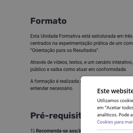
Formato
Esta Unidade Formativa está estruturada em trê
centrados na experimentação prática de um com
“Orientação para os Resultados”.
Através de vídeos, textos, e um cenário interativo
público e saiba como atuar em conformidade.
A formação é realizada de forma individual, ao s
entender necessário.
Este websit
Utilizamos cookie
em "Aceitar todos
Pré-requisitos
analíticos. Pode 
Cookies para mai
1)
Recomenda-se aos/às trabalhadores/as da AP