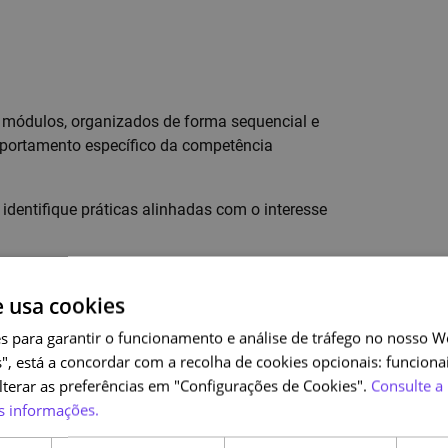
s módulos, organizados de forma sequencial e
portamento específico da competência
, identifique práticas alinhadas com o interesse
eu ritmo, podendo rever as atividades sempre que
e usa cookies
s para garantir o funcionamento e análise de tráfego no nosso We
", está a concordar com a recolha de cookies opcionais: funcionai
alterar as preferências em "Configurações de Cookies".
Consulte a 
s informações.
 com email institucional que o associem à