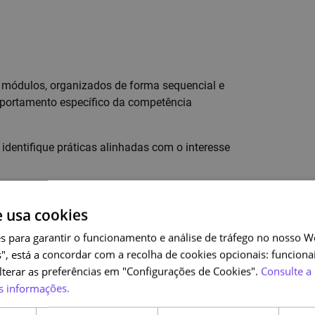
s módulos, organizados de forma sequencial e
portamento específico da competência
, identifique práticas alinhadas com o interesse
eu ritmo, podendo rever as atividades sempre que
e usa cookies
s para garantir o funcionamento e análise de tráfego no nosso We
", está a concordar com a recolha de cookies opcionais: funcionai
alterar as preferências em "Configurações de Cookies".
Consulte a 
s informações.
 com email institucional que o associem à