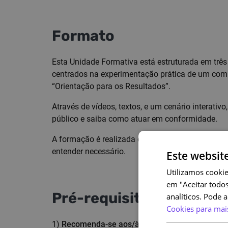
Formato
Esta Unidade Formativa está estruturada em trê
centrados na experimentação prática de um com
“Orientação para os Resultados”.
Através de vídeos, textos, e um cenário interativo
público e saiba como atuar em conformidade.
A formação é realizada de forma individual, ao s
entender necessário.
Este websit
Utilizamos cookie
em "Aceitar todos
Pré-requisitos
analíticos. Pode 
Cookies para mai
1)
Recomenda-se aos/às trabalhadores/as da AP