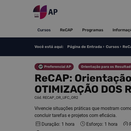
Saltar para o conteúdo
Cursos
ReCAP
Programas
Informaç
Você está aqui:
Página de Entrada
Cursos
ReCA
Preferencial AP
Orientação para os Resulta
Categoria
Categoria
ReCAP: Orientação Re
OTIMIZAÇÃO DOS 
Cód. RECAP_OR_UFC_OR2
Vivencie situações práticas que mostram como 
concluir tarefas e projetos com eficácia.
Duração: 1 hora
Esforço: 1 hora