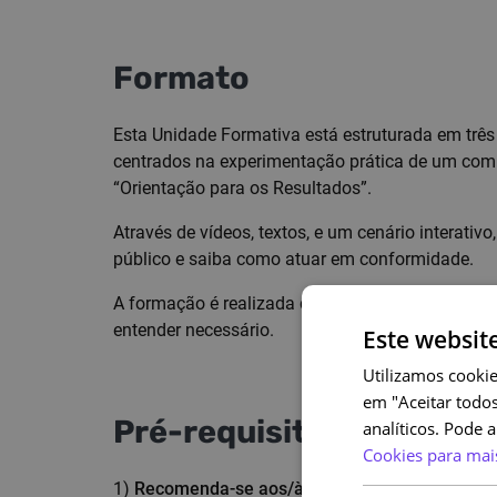
Formato
Esta Unidade Formativa está estruturada em trê
centrados na experimentação prática de um com
“Orientação para os Resultados”.
Através de vídeos, textos, e um cenário interativo
público e saiba como atuar em conformidade.
A formação é realizada de forma individual, ao s
entender necessário.
Este websit
Utilizamos cookie
em "Aceitar todos
Pré-requisitos
analíticos. Pode 
Cookies para mai
1)
Recomenda-se aos/às trabalhadores/as da AP