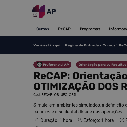
Saltar para o conteúdo
Cursos
ReCAP
Programas
Informaç
Você está aqui:
Página de Entrada
Cursos
ReCA
Preferencial AP
Orientação para os Resulta
Categoria
Categoria
ReCAP: Orientação Re
OTIMIZAÇÃO DOS 
Cód. RECAP_OR_UFC_OR5
Simule, em ambientes simulados, a definição de
recursos e a sustentabilidade das operações.
Duração: 1 hora
Esforço: 1 hora