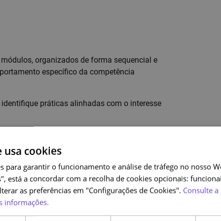
s módulos, organizados de forma sequencial e
portamento específico da competência
, identifique práticas alinhadas com o interesse
eu ritmo, podendo rever as atividades sempre que
e usa cookies
s para garantir o funcionamento e análise de tráfego no nosso We
", está a concordar com a recolha de cookies opcionais: funcionai
alterar as preferências em "Configurações de Cookies".
Consulte a 
s informações.
 com email institucional que o associem à