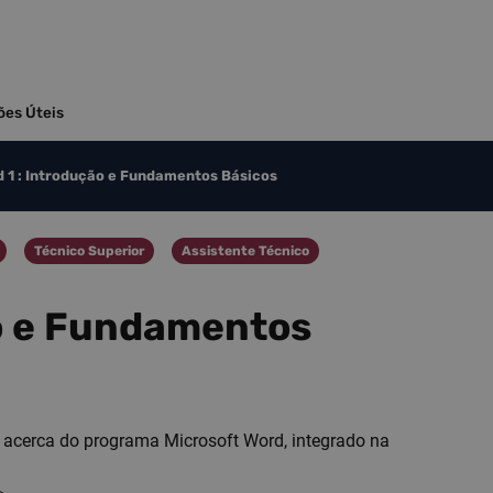
ões Úteis
 1 : Introdução e Fundamentos Básicos
Técnico Superior
Assistente Técnico
Categoria
Categoria
ão e Fundamentos
s acerca do programa Microsoft Word, integrado na