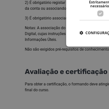
Estritamen
2) É obrigatório registar o NIF na conta NAU par
necessário
da conta ou associando o Cartão do Cidadão.
3) É obrigatório associar o Cartão do Cidadão à
Notas: A associação do Cartão do Cidadão à con
CONFIGURAÇ
Digital, cujas instruções são divulgadas quer na
Informações Úteis.
Não são exigidos pré-requisitos de conhecimentos
Avaliação e certificação
Para obter a certificação, o formando deve atin
final do curso.