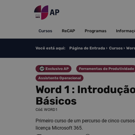
Saltar para o conteúdo
Cursos
ReCAP
Programas
Informaç
Você está aqui:
Página de Entrada
Cursos
Word
Exclusivo AP
Ferramentas de Produtividade
Categoria
Categoria
Assistente Operacional
Categoria
Word 1 : Introduç
Básicos
Cód. WORD1
Primeiro curso de um percurso de cinco curso
licença Microsoft 365.