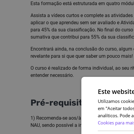
Esta formação está estruturada em quatro módul
Assista a vídeos curtos e complete as atividades
aplicar o que aprendeu sem ser avaliado e Ativida
para 45% da sua classificação. No final do curs
sumativa que contribui para 55% da sua classifi
Encontrará ainda, na conclusão do curso, algum
revelante para si que quer saber um pouco mais!
O curso é realizado de forma individual, ao seu 
entender necessário.
Este websit
Pré-requisitos
Utilizamos cookie
em "Aceitar todos
analíticos. Pode 
1) Recomenda-se aos/às trabalhadores/as da AP 
Cookies para mai
NAU, sendo possível a inscrição independente d