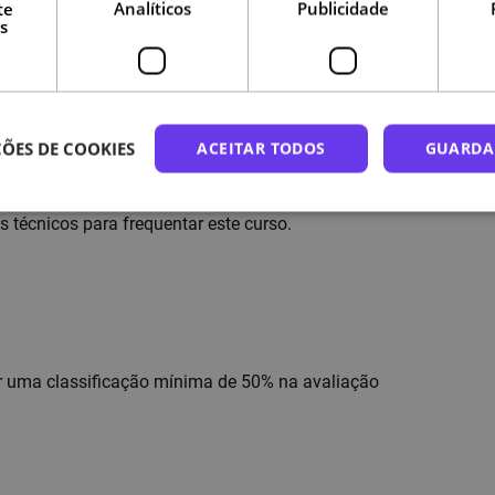
te
Analíticos
Publicidade
a efetuar a inscrição, manualmente nos detalhes
s
 conta NAU para emissão do certificado.
ta NAU é realizada através da Chave Móvel
ÕES DE COOKIES
ACEITAR TODOS
GUARDA
 introdução do curso quer nesta plataforma, em
 técnicos para frequentar este curso.
gir uma classificação mínima de 50% na avaliação