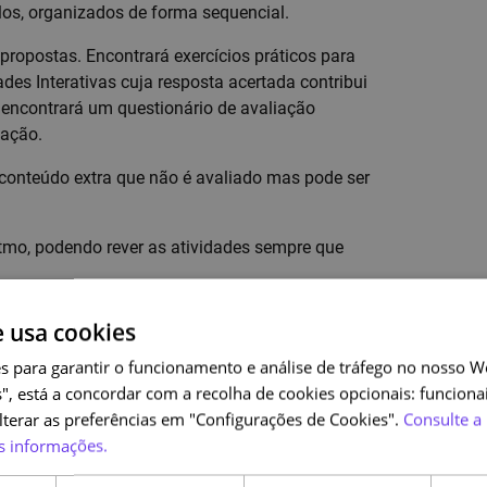
os, organizados de forma sequencial.
 propostas. Encontrará exercícios práticos para
des Interativas cuja resposta acertada contribui
o encontrará um questionário de avaliação
cação.
 conteúdo extra que não é avaliado mas pode ser
ritmo, podendo rever as atividades sempre que
e usa cookies
s para garantir o funcionamento e análise de tráfego no nosso We
", está a concordar com a recolha de cookies opcionais: funcionai
alterar as preferências em "Configurações de Cookies".
Consulte a 
com email institucional que o associem à conta
s informações.
o email associado.