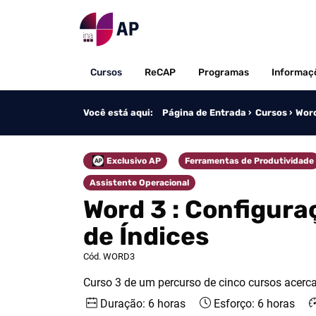
Saltar para o conteúdo
Cursos
ReCAP
Programas
Informaç
Você está aqui:
Página de Entrada
Cursos
Word
Exclusivo AP
Ferramentas de Produtividade
Categoria
Categoria
Assistente Operacional
Categoria
Word 3 : Configur
de Índices
Cód. WORD3
Curso 3 de um percurso de cinco cursos acerc
Duração: 6 horas
Esforço: 6 horas