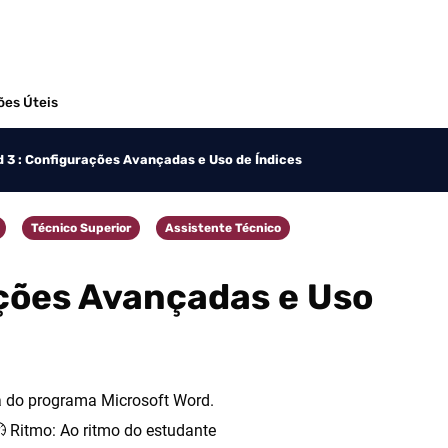
ões Úteis
 3 : Configurações Avançadas e Uso de Índices
Técnico Superior
Assistente Técnico
Categoria
Categoria
ações Avançadas e Uso
a do programa Microsoft Word.
Ritmo: Ao ritmo do estudante