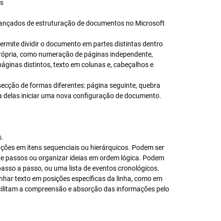
os
vançados de estruturação de documentos no Microsoft
ermite dividir o documento em partes distintas dentro
rópria, como numeração de páginas independente,
áginas distintos, texto em colunas e, cabeçalhos e
secção de formas diferentes: página seguinte, quebra
a delas iniciar uma nova configuração de documento.
s.
ações em itens sequenciais ou hierárquicos. Podem ser
de passos ou organizar ideias em ordem lógica. Podem
sso a passo, ou uma lista de eventos cronológicos.
inhar texto em posições específicas da linha, como em
facilitam a compreensão e absorção das informações pelo