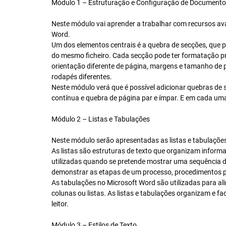
Módulo 1 – Estruturação e Configuração de Document
Neste módulo vai aprender a trabalhar com recursos a
Word.
Um dos elementos centrais é a quebra de secções, que p
do mesmo ficheiro. Cada secção pode ter formatação p
orientação diferente de página, margens e tamanho de p
rodapés diferentes.
Neste módulo verá que é possível adicionar quebras de 
contínua e quebra de página par e ímpar. E em cada um
Módulo 2 – Listas e Tabulações
Neste módulo serão apresentadas as listas e tabulaçõe
As listas são estruturas de texto que organizam inform
utilizadas quando se pretende mostrar uma sequência 
demonstrar as etapas de um processo, procedimentos pa
As tabulações no Microsoft Word são utilizadas para al
colunas ou listas. As listas e tabulações organizam e 
leitor.
Módulo 3 – Estilos de Texto