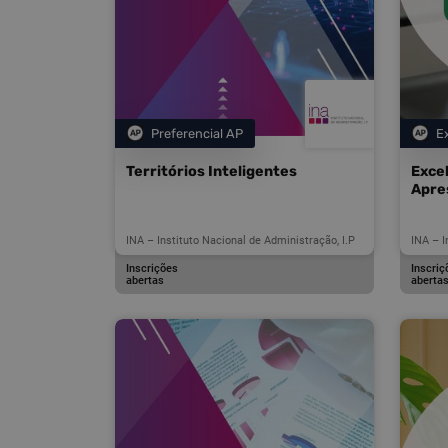
Preferencial AP
E
Categoria
Territórios Inteligentes
Excel
Apre
INA – Instituto Nacional de Administração, I.P
INA – I
Inscrições
Inscriç
abertas
aberta