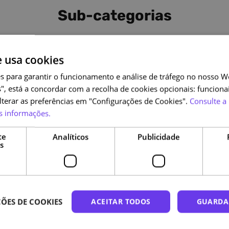
Sub-categorias
e usa cookies
s para garantir o funcionamento e análise de tráfego no nosso We
", está a concordar com a recolha de cookies opcionais: funcionai
alterar as preferências em "Configurações de Cookies".
Consulte a 
s informações.
Logo
Logo
Logo
te
Analíticos
Publicidade
s
ÕES DE COOKIES
ACEITAR TODOS
GUARDA
tente Operacional
Técnico Superior
Assistente Téc