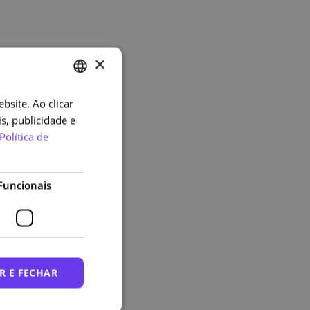
×
bsite. Ao clicar
PORTUGUESE
s, publicidade e
ENGLISH
Política de
Funcionais
R E FECHAR
nico