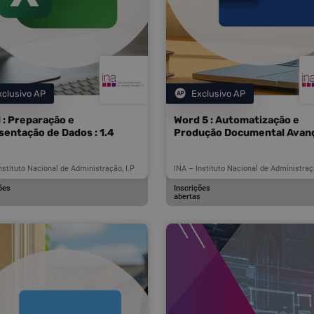
xclusivo AP
Exclusivo AP
Categoria
Categoria
 : Preparação e
Word 5 : Automatização e
sentação de Dados : 1.4
Produção Documental Avan
nstituto Nacional de Administração, I.P
INA – Instituto Nacional de Administraçã
ões
Inscrições
s
abertas