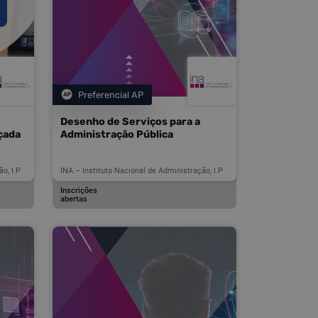
Preferencial AP
Categoria
Desenho de Serviços para a
çada
Administração Pública
o, I.P
INA – Instituto Nacional de Administração, I.P
Inscrições
abertas