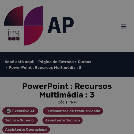
Saltar para o conteúdo
≡
Você está aqui:
Página de Entrada
Cursos
PowerPoint : Recursos Multimédia : 3
PowerPoint : Recursos
Multimédia : 3
Cód. PPRM
Exclusivo AP
Ferramentas de Produtividade
Categoria
Categoria
Técnico Superior
Assistente Técnico
Categoria
Categoria
Assistente Operacional
Categoria