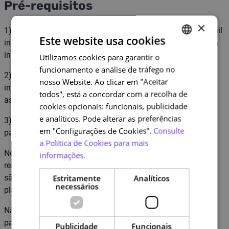
Pré-requisitos
×
1) Recomenda-se aos/às trabalhadores/as da AP com email
Este website usa cookies
institucional que o associem à conta NAU, sendo possível a
inscrição independente do email associado.
Utilizamos cookies para garantir o
PORTUGUESE
funcionamento e análise de tráfego no
ENGLISH
2) É obrigatório registar o NIF na conta NAU para efetuar a
nosso Website. Ao clicar em "Aceitar
inscrição, manualmente nos detalhes da conta ou
todos", está a concordar com a recolha de
associando o Cartão do Cidadão.
cookies opcionais: funcionais, publicidade
e analíticos. Pode alterar as preferências
3) É obrigatório associar o Cartão do Cidadão à conta NAU
em "Configurações de Cookies".
Consulte
para emissão do certificado.
a Política de Cookies para mais
Notas: A associação do Cartão do Cidadão à conta NAU é
informações.
realizada através da Chave Móvel Digital, cujas instruções
são divulgadas quer na introdução do curso quer nesta
Estritamente
Analíticos
necessários
plataforma, em Informações Úteis.
Não são exigidos pré-requisitos de conhecimentos técnicos
para frequentar este curso.
Publicidade
Funcionais