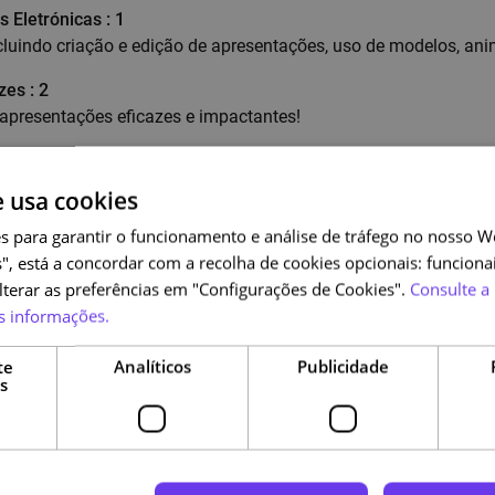
 Eletrónicas : 1
luindo criação e edição de apresentações, uso de modelos, ani
es : 2
apresentações eficazes e impactantes!
os : 3
icas avançadas para criar apresentações cativantes e profissio
e usa cookies
s para garantir o funcionamento e análise de tráfego no nosso We
", está a concordar com a recolha de cookies opcionais: funcionai
alterar as preferências em "Configurações de Cookies".
Consulte a 
e 18 horas, tendo cada curso 6 horas.
s informações.
te
Analíticos
Publicidade
s
todos os trabalhadores em funções públicas e estagiários do p