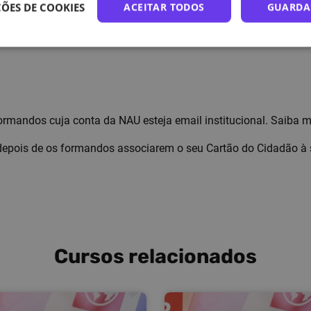
ÕES DE COOKIES
ACEITAR TODOS
GUARDA
ção, I.P. (INA, I.P.) no âmbito do Programa “AP Digital 4.0 – Fer
formandos cuja conta da NAU esteja email institucional. Saiba 
l depois de os formandos associarem o seu Cartão do Cidadão à
Cursos relacionados