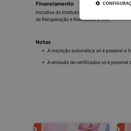
CONFIGURAÇ
Financiamento
Iniciativa do Instituto Nacional de Administra
de Recuperação e Resiliência (PRR).
Notas
A inscrição automática só é possível a 
A emissão de certificados só é possíve