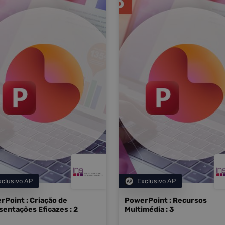
xclusivo AP
Exclusivo AP
Categoria
Categoria
rPoint : Criação de
PowerPoint : Recursos
entações Eficazes : 2
Multimédia : 3