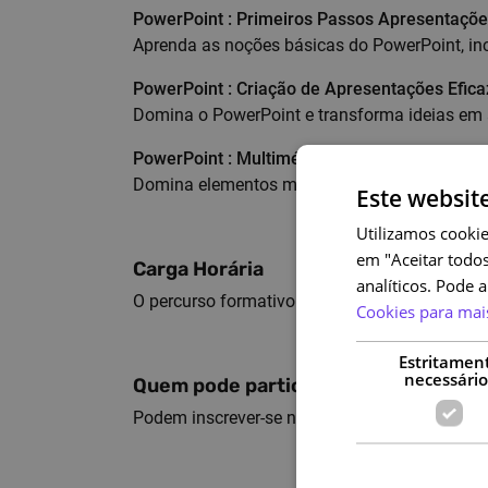
PowerPoint : Primeiros Passos Apresentações
Aprenda as noções básicas do PowerPoint, inc
PowerPoint : Criação de Apresentações Eficaz
Domina o PowerPoint e transforma ideias em 
PowerPoint : Multimédia e Recursos Avançad
Domina elementos multimédia, gráficos e técn
Este websit
Utilizamos cookie
em "Aceitar todos
Carga Horária
analíticos. Pode 
O percurso formativo tem uma carga horária d
Cookies para mai
Estritamen
necessário
Quem pode participar
Podem inscrever-se neste percurso formativo 