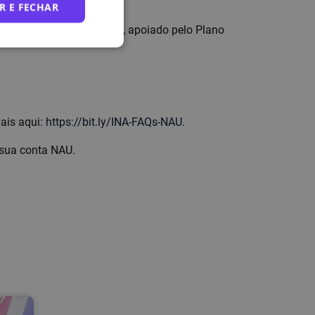
R E FECHAR
ramentas de Produtividade”, apoiado pelo Plano
mais aqui:
https://bit.ly/INA-FAQs-NAU
.
 sua conta NAU.