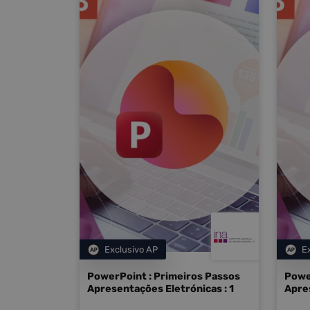
Exclusivo AP
E
Categoria
PowerPoint : Primeiros Passos
Powe
Apresentações Eletrónicas : 1
Apres