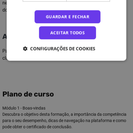
nesta UFC, possa avançar para a aplicação prática de um
dos comportamentos em contexto simulado.
GUARDAR E FECHAR
ACEITAR TODOS
Avaliação e certificação
CONFIGURAÇÕES DE COOKIES
Para obter a certificação, o formando deve atingir uma
classificação mínima de 50% na avaliação final.
Plano de curso
Módulo 1 - Boas-vindas
Descubra o objetivo desta formação, a importância da competência
para o seu desempenho, dicas de navegação na plataforma e como
pode obter o certificado de conclusão.