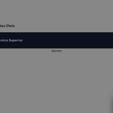
ões Úteis
cnico Superior
Banner