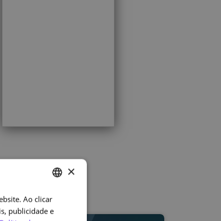
×
bsite. Ao clicar
PORTUGUESE
s, publicidade e
ENGLISH