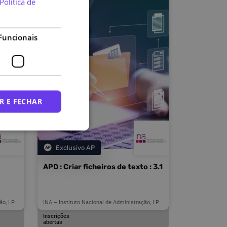
Política de
Funcionais
R E FECHAR
Exclusivo AP
Categoria
APD : Criar ficheiros de texto : 3.1
o, I.P
INA – Instituto Nacional de Administração, I.P
Inscrições
abertas