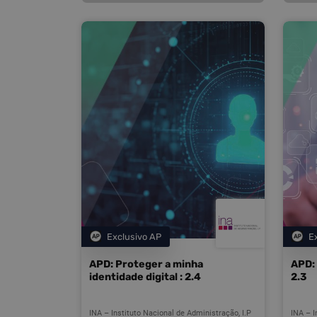
Exclusivo AP
E
Categoria
APD: Proteger a minha
APD: 
identidade digital : 2.4
2.3
INA – Instituto Nacional de Administração, I.P
INA – I