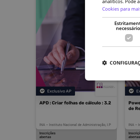
analíticos. Pode 
Cookies para mai
Estritamen
necessário
CONFIGURAÇ
Exclusivo AP
E
Categoria
APD : Criar folhas de cálculo : 3.2
Power
de Re
INA – Instituto Nacional de Administração, I.P
INA – I
Inscrições
Inscriç
abertas
aberta