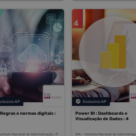
xclusivo AP
Exclusivo AP
Categoria
Categoria
Regras e normas digitais :
Power BI : Dashboards e
Visualização de Dados : 4
nstituto Nacional de Administração, I.P
INA – Instituto Nacional de Administraçã