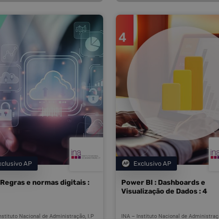
xclusivo AP
Exclusivo AP
Categoria
Categoria
Regras e normas digitais :
Power BI : Dashboards e
Visualização de Dados : 4
nstituto Nacional de Administração, I.P
INA – Instituto Nacional de Administraçã