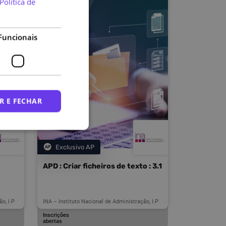
Política de
Funcionais
R E FECHAR
Exclusivo AP
Categoria
APD : Criar ficheiros de texto : 3.1
o, I.P
INA – Instituto Nacional de Administração, I.P
Inscrições
abertas