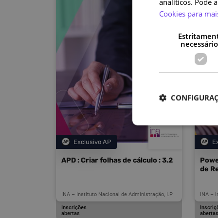
analíticos. Pode 
Cookies para mai
Estritamen
necessário
CONFIGURAÇ
Exclusivo AP
E
Categoria
APD : Criar folhas de cálculo : 3.2
Power
de Re
INA – Instituto Nacional de Administração, I.P
INA – I
Inscrições
Inscriç
abertas
aberta