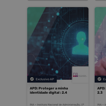
Exclusivo AP
E
Categoria
APD: Proteger a minha
APD: 
identidade digital : 2.4
2.3
INA – Instituto Nacional de Administração, I.P
INA – I