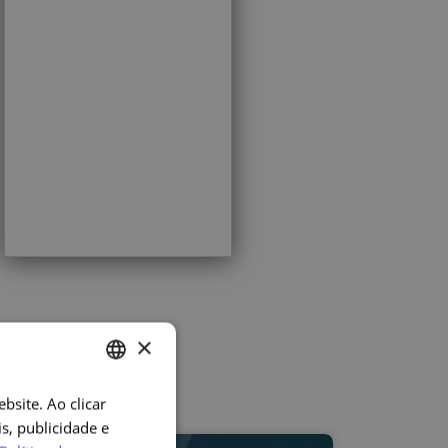
×
bsite. Ao clicar
PORTUGUESE
s, publicidade e
ENGLISH